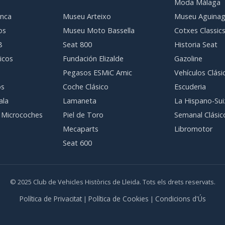
Moda Málaga
nca
Museu Arteixo
Museu Aguina
os
Museu Moto Bassella
Cotxes Classic
8
Seat 800
Historia Seat
icos
Fundación Elizalde
Gazoline
Pegasos ESMiC Amic
Vehículos Clási
os
Coche Clásico
Escuderia
ala
Lamaneta
La Hispano-Sui
 Microcoches
Piel de Toro
Semanal Clásic
Mecaparts
Libromotor
Seat 600
© 2025 Club de Vehicles Històrics de Lleida. Tots els drets reservats.
Política de Privacitat
Política de Cookies
Condicions d'Ús
|
|