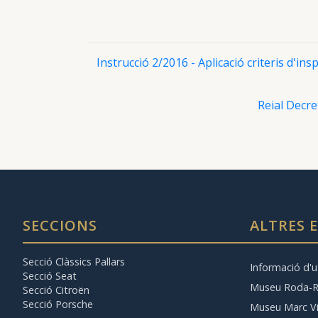
Instrucció 2/2016 - Aplicació criteris d'in
Reial Decret
SECCIONS
ALTRES 
Secció Clàssics Pallars
Informació d'ut
Secció Seat
Museu Roda-
Secció Citroën
Secció Porsche
Museu Marc Vi