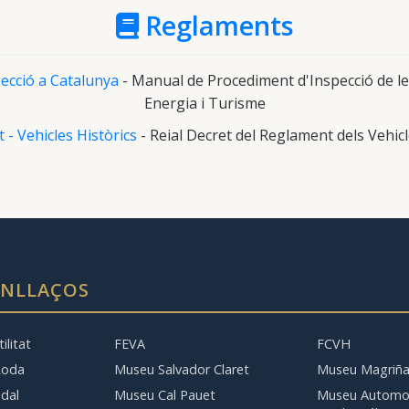
Reglaments
specció a Catalunya
- Manual de Procediment d'Inspecció de les
Energia i Turisme
 - Vehicles Històrics
- Reial Decret del Reglament dels Vehicl
ENLLAÇOS
ilitat
FEVA
FCVH
Roda
Museu Salvador Claret
Museu Magriñ
dal
Museu Cal Pauet
Museu Automob