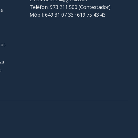
Telèfon: 973 211 500 (Contestador)
ga
Mòbil: 649 31 07 33 · 619 75 43 43
s
cos
za
o