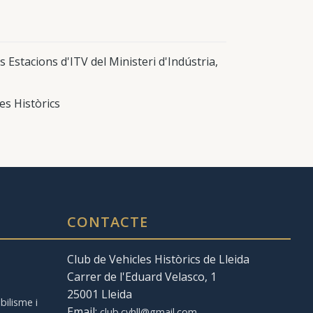
 Estacions d'ITV del Ministeri d'Indústria,
es Històrics
CONTACTE
Club de Vehicles Històrics de Lleida
Carrer de l'Eduard Velasco, 1
a
25001 Lleida
ilisme i
Email:
club.cvhll@gmail.com