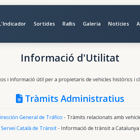
L'Indicador
Sortides
Ral·lis
Galeria
Notícies
A
Informació d'Utilitat
os i informació útil per a propietaris de vehicles històrics i c
Tràmits Administratius
irección General de Tráfico
- Tràmits relacionats amb vehicl
Servei Català de Trànsit
- Informació de trànsit a Catalunya