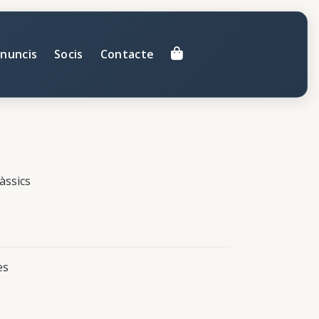
nuncis
Socis
Contacte
làssics
es